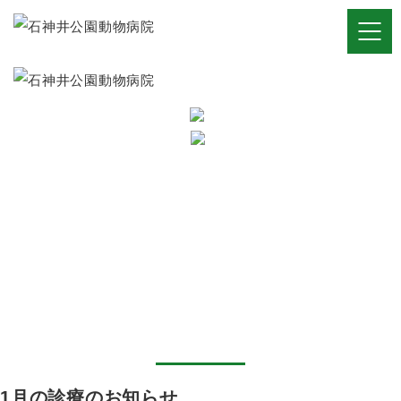
新着情報
Home
病
診
シャ
新
院
療
ンプ
着
案
案
ー・
情
HOME
>
新着情報
>
お知らせ
内
内
トリ
報
カテゴリー:
ミン
グ
お知らせ
1月の診療のお知らせ